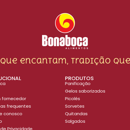
 que encantam, tradição que
TUCIONAL
PRODUTOS
ca
Panificação
Gelos saborizados
 fornecedor
Picolés
as frequentes
Sorvetes
he conosco
Quitandas
o
Salgados
a de Privacidade