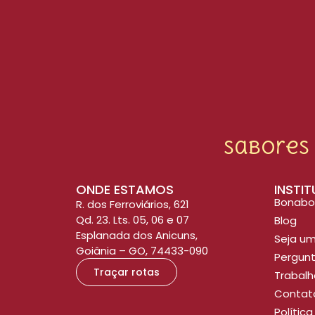
Sabores
ONDE ESTAMOS
INSTI
Bonabo
R. dos Ferroviários, 621
Qd. 23. Lts. 05, 06 e 07
Blog
Esplanada dos Anicuns,
Seja um
Goiânia – GO, 74433-090
Pergunt
Traçar rotas
Trabal
Contat
Polític