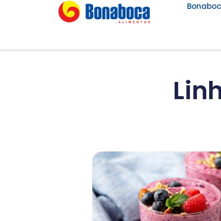
Bonabo
Lin