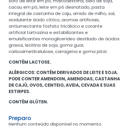
soro de leite em pó, maltodextrina, óleo de soja,
cacau em pó, leite em pó desnatado, pasta
integral de castanha de caju, amido de milho, sal,
acidulante ácido cítrico, aromas artificiais,
antiumectante fosfato tricálcico e corante
artificial tartrazina e estabilizantes e
emulsificantes monoglicerídeo destilado de ácidos
graxos, lecitina de soja, goma guar,
carboximetilcelulose, carragena e goma jataí.
CONTÉM LACTOSE.
ALÉRGICOS: CONTÉM DERIVADOS DE LEITE E SOJA.
PODE CONTER AMENDOIN, AMENDOAS, CASTANHA
DE CAJÚ, OVOS, CENTEIO, AVEIA, CEVADA E SUAS
ESTIRPES.
CONTÉM GLÚTEN.
Preparo
Nenhum conteúdo disponível no momento.