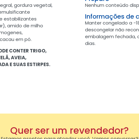
egral, gordura vegetal,
Nenhum conteúdo disp
emulsificante
Informações de 
e estabilizantes
Manter congelado a -18
r), amido de milho
descongelar não recon
romogenes,
embalagem fechada, o
 cacau em pó.
dias.
PODE CONTER TRIGO,
LÃ, AVEIA,
ADA E SUAS ESTIRPES.
Quer ser um revendedor?
Estamos prontos para atender você. Vamos conversar?