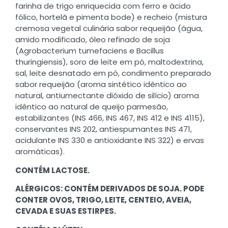
farinha de trigo enriquecida com ferro e ácido
fólico, hortelã e pimenta bode) e recheio (mistura
cremosa vegetal culinária sabor requeijão (água,
amido modificado, óleo refinado de soja
(Agrobacterium tumefaciens e Bacillus
thuringiensis), soro de leite em pó, maltodextrina,
sal, leite desnatado em pó, condimento preparado
sabor requeijão (aroma sintético idêntico ao
natural, antiumectante dióxido de silício) aroma
idêntico ao natural de queijo parmesão,
estabilizantes (INS 466, INS 467, INS 412 e INS 4115),
conservantes INS 202, antiespumantes INS 471,
acidulante INS 330 e antioxidante INS 322) e ervas
aromáticas).
CONTÉM LACTOSE.
ALÉRGICOS: CONTÉM DERIVADOS DE SOJA. PODE
CONTER OVOS, TRIGO, LEITE, CENTEIO, AVEIA,
CEVADA E SUAS ESTIRPES.