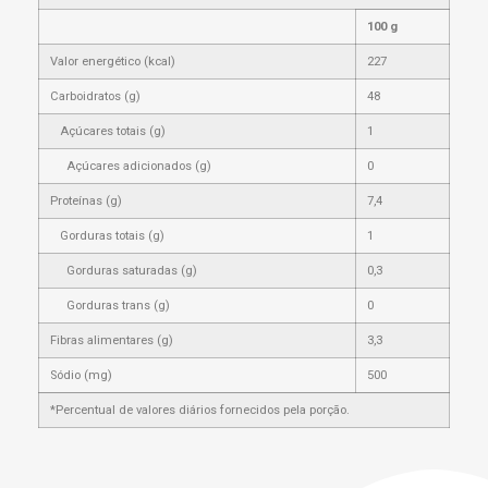
100 g
Valor energético (kcal)
227
Carboidratos (g)
48
Açúcares totais (g)
1
Açúcares adicionados (g)
0
Proteínas (g)
7,4
Gorduras totais (g)
1
Gorduras saturadas (g)
0,3
Gorduras trans (g)
0
Fibras alimentares (g)
3,3
Sódio (mg)
500
*Percentual de valores diários fornecidos pela porção.