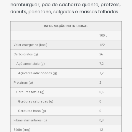
hamburguer, pão de cachorro quente, pretzels,
donuts, panetone, salgados e massas folhadas.
INFORMAÇÃO NUTRICIONAL
100 g
Valor energético (kcal)
122
Carboidratos (g)
26
Açúcares totais (g)
7,2
Açúcares adicionados (g)
7,2
Proteínas (g)
2
Gorduras totais (g)
0,6
Gorduras saturadas (g)
0
Gorduras trans (g)
0
Fibras alimentares (g)
0,8
Sódio (mg)
12